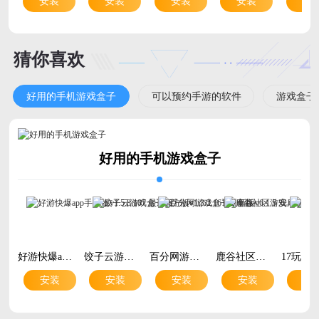
安装
安装
安装
安装
安
猜你喜欢
好用的手机游戏盒子
可以预约手游的软件
游戏盒子
好用的手机游戏盒子
好游快爆app手机版v1.5.8.107 最新版
饺子云游戏盒子官方版v1.3.2.161 安卓版
百分网游戏盒子最新版v6.1.5 安卓版
鹿谷社区游戏库官方版v2.1.0 安卓版
安装
安装
安装
安装
安