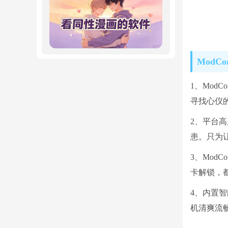
ModC
1、Mod
寻找心仪
2、平台
患。只为
3、Mod
卡解锁，
4、内置
机清爽流