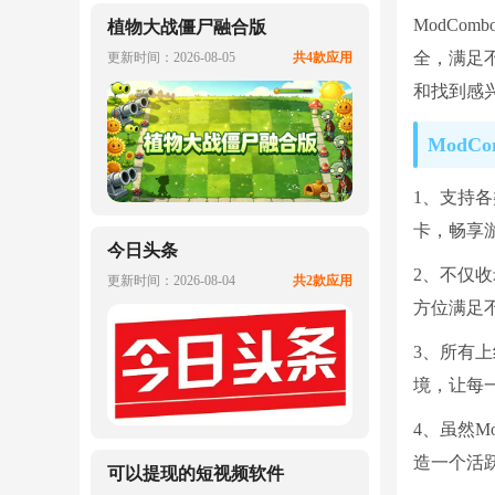
ModCo
植物大战僵尸融合版
全，满足
更新时间：2026-08-05
共4款应用
和找到感
ModC
1、支持各
卡，畅享
今日头条
2、不仅
更新时间：2026-08-04
共2款应用
方位满足
3、所有
境，让每
4、虽然
造一个活
可以提现的短视频软件