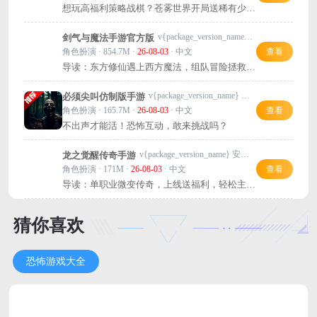
想玩高福利策略战棋？苍雾世界开局送稀有少
女，阵容搭配超爽！
v{package_version_name} 安卓版
剑气与魔法手游官方版
角色扮演 · 854.7M ·
26-08-03
· 中文
查看
导读：东方修仙遇上西方魔法，组队冒险拯救希
亚！
v{package_version_name} 最新版
必须尖叫仿制版手游
角色扮演 · 165.7M ·
26-08-03
· 中文
查看
不出声才能活！恐怖互动，敢来挑战吗？
v{package_version_name} 安卓版
龙之觉醒传奇手游
角色扮演 · 171M ·
26-08-03
· 中文
查看
导读：单职业微变传奇，上线送福利，轻松主宰
战场，快来下载体验！
猜你喜欢
恐怖游戏大全