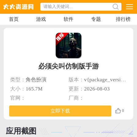
首页
游戏
软件
专题
排行榜
必须尖叫仿制版手游
类型：
角色扮演
版本：
v{package_version_name} 最新版
大小：
165.7M
更新：
2026-08-03
官网：
厂商：
立即下载
0
应用截图