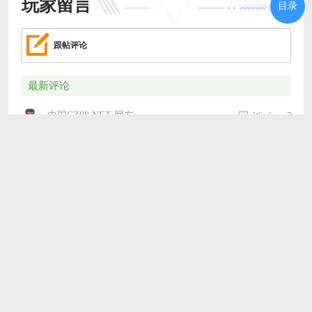
玩家留言
目录
跟帖评论
最新评论
中国CZ88.NET 网友
Windows 7
除了新颖的声控方式，其他方面乏善可陈。画面粗糙，音效简
陋，而且强制广告过多，严重影响游戏体验。核心玩法单一，
很快就会感到厌倦。不推荐。
2025/9/18 1:50:16
支持
(
0
)
盖楼(回复)
北京开心网 网友
Windows 7
创意不错，但优化有待提高，部分机型卡顿明显。操作方式比
较新颖，容易上手，但精确控制需要时间适应。广告略多，影
响游戏体验，希望可以减少或提供更好的去广告方式。
2025/9/18 0:44:22
支持
(
0
)
盖楼(回复)