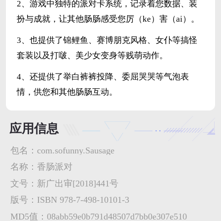
2、游戏中独特的派对卡系统，记录着您数据、装
扮与成就，让其他肠肠感受您厉（ke）害（ai）。
3、也提供了锦鲤鱼、赛博朋克风格、女仆等搞怪
套装以及打啵、美少女变身等贱萌动作。
4、还提供了举白裤裤投降、委屈哭哭等气泡表
情，供您和其他肠肠互动。
应用信息
包名：
com.sofunny.Sausage
名称：
香肠派对
文号：
新广出审[2018]441号
版号：
ISBN 978-7-498-10101-3
MD5值：
08abb59e0b791d48507d7bb0e307e510