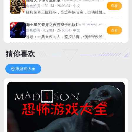
霸者天下传奇最新版
角色扮演 · 150.1M · 26-08-04 · 中文
查看
经典传奇正版授权，高爆率快节奏，自动挂机轻
松玩，PK超爽！
v{package_version_name} 最新版
海王星的奇异之夜游戏手机版Unusual Nights with NeptooN 2.0
角色扮演 · 472.9M · 26-08-04 · 中文
查看
导读：经典五夜同人，监控防御，惊险守夜等你
来挑战！
猜你喜欢
恐怖游戏大全