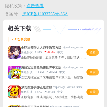
隐私政策：
点击查看
备案号：
沪ICP备11033765号-36A
相关下载
✓ AI分析完成
v{package_version_name} 安卓版
全职法师猎人大师手游官方版
角色扮演 · 1.20G ·
26-08-05
· 中文
查看
正版IP还原剧情，竖屏策略卡牌，组队猎妖，推
荐一试！
v{package_version_name} 安卓版
海绵宝宝冒险果酱世界中文版
角色扮演 · 611.4M · 26-08-04 · 中文
查看
喜欢海绵宝宝？来果酱世界和派大星一起冒险、
建造吧！
v{package_version_name} 安卓版
梦幻西游手游正版官服
角色扮演 · 1.87G · 26-08-04 · 中文
查看
正版官服，经典回合制，轻松社交，情怀满满，
快来一起玩！
v{package_version_name} 安卓版