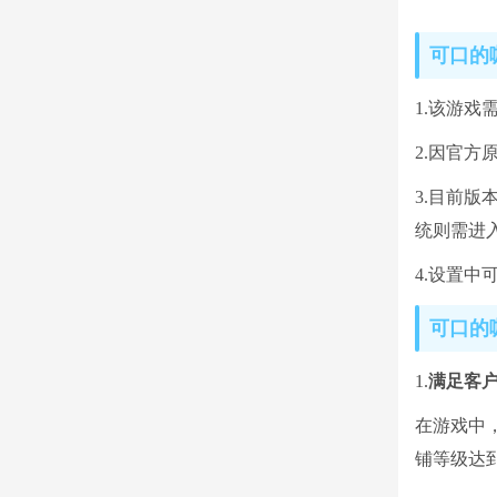
可口的
1.该游戏
2.因官
3.目前
统则需进
4.设置中
可口的
1.
满足客
在游戏中
铺等级达