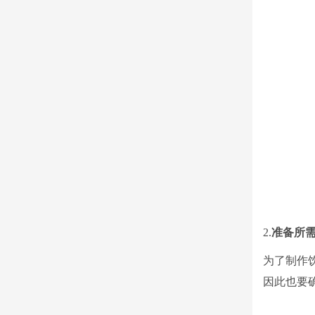
2.
准备所
为了制作
因此也要