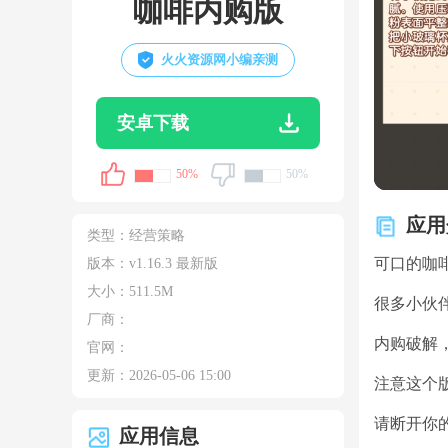
咖啡内购版
火火资源网小编亲测
安卓下载
50%
50%
应用
类型：
经营策略
可口的咖
版本：v1.16.3 最新版
大小：
511.5M
很多小伙
厂商：
内购破解
官网：
更新：
2026-05-06 15:00
注意这个
请断开你
应用信息