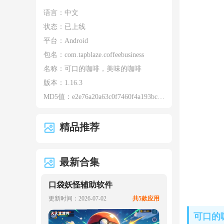
语言：中文
状态：已上线
平台：Android
包名：
com.tapblaze.coffeebusiness
名称：
可口的咖啡，美味的咖啡
版本：
1.16.3
MD5值：
e2e76a20a63c0f7460f4a193bcf0008e
精品推荐
最新合集
口袋妖怪辅助软件
更新时间：2026-07-02
共5款应用
可口的