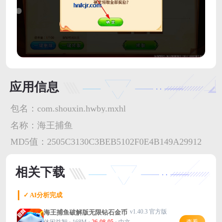
应用信息
包名：
com.shouxin.hwby.mxhl
名称：
海王捕鱼
MD5值：
2505C3130C3BEB5102F0E4B149A29912
相关下载
✓ AI分析完成
v1.40.3 官方版
海王捕鱼破解版无限钻石金币
休闲益智 · 168M ·
26-08-05
· 中文
查看