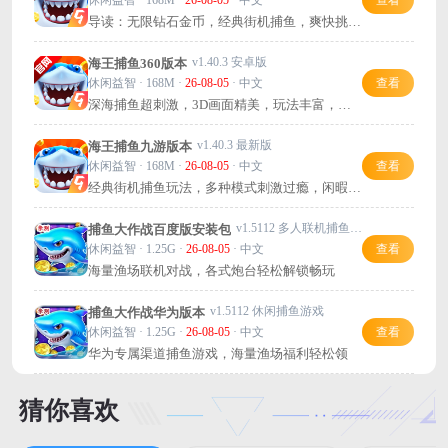
导读：无限钻石金币，经典街机捕鱼，爽快挑战
BOSS，推荐下载！
v1.40.3 安卓版
海王捕鱼360版本
休闲益智 · 168M ·
26-08-05
· 中文
查看
深海捕鱼超刺激，3D画面精美，玩法丰富，快
来试试吧！
v1.40.3 最新版
海王捕鱼九游版本
休闲益智 · 168M ·
26-08-05
· 中文
查看
经典街机捕鱼玩法，多种模式刺激过瘾，闲暇时
不妨一试！
v1.5112 多人联机捕鱼电玩
捕鱼大作战百度版安装包
休闲益智 · 1.25G ·
26-08-05
· 中文
查看
海量渔场联机对战，各式炮台轻松解锁畅玩
v1.5112 休闲捕鱼游戏
捕鱼大作战华为版本
休闲益智 · 1.25G ·
26-08-05
· 中文
查看
华为专属渠道捕鱼游戏，海量渔场福利轻松领
猜你喜欢