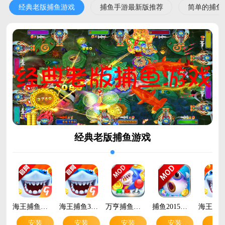
经典老版捕鱼游戏
捕鱼手游最新版推荐
简单的捕鱼
经典老版捕鱼游戏
海王捕鱼破解版无限钻石金币v1.40.3 官方版
海王捕鱼360版本v1.40.3 安卓版
万亨捕鱼内购破解版v3.9 最新版
捕鱼2015白金版破解版v1.4.0 最新版
安装
安装
安装
安装
安