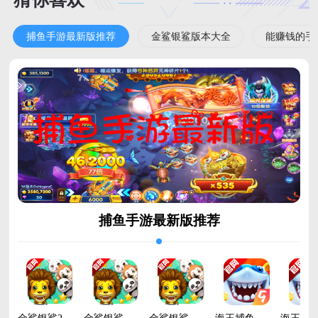
捕鱼手游最新版推荐
金鲨银鲨版本大全
能赚钱的手
捕鱼手游最新版推荐
金鲨银鲨2赢话费版v2.0.3.6 安卓版
金鲨银鲨手游官方正版v2.0.3.6 最新版
金鲨银鲨飞禽走兽街机版v2.0.3.6 安卓版
海王捕鱼破解版无限钻石金币v1.40.3 官方版