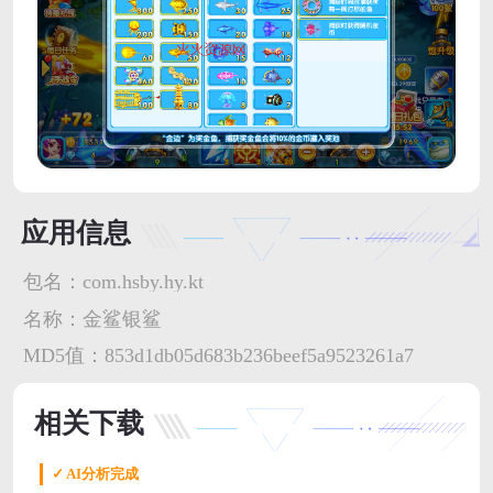
应用信息
包名：
com.hsby.hy.kt
名称：
金鲨银鲨
MD5值：
853d1db05d683b236beef5a9523261a7
相关下载
✓ AI分析完成