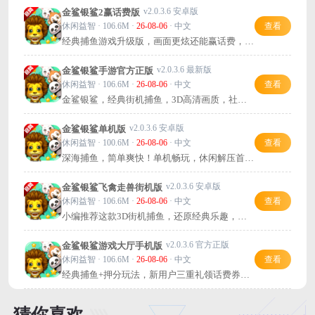
v2.0.3.6 安卓版
金鲨银鲨2赢话费版
休闲益智 · 106.6M ·
26-08-06
· 中文
查看
经典捕鱼游戏升级版，画面更炫还能赢话费，值
得一试！
v2.0.3.6 最新版
金鲨银鲨手游官方正版
休闲益智 · 106.6M ·
26-08-06
· 中文
查看
金鲨银鲨，经典街机捕鱼，3D高清画质，社交
竞技两不误，快来下载！
v2.0.3.6 安卓版
金鲨银鲨单机版
休闲益智 · 100.6M ·
26-08-06
· 中文
查看
深海捕鱼，简单爽快！单机畅玩，休闲解压首
选。
v2.0.3.6 安卓版
金鲨银鲨飞禽走兽街机版
休闲益智 · 106.6M ·
26-08-06
· 中文
查看
小编推荐这款3D街机捕鱼，还原经典乐趣，爆
率高福利多，快来体验！
v2.0.3.6 官方正版
金鲨银鲨游戏大厅手机版
休闲益智 · 106.6M ·
26-08-06
· 中文
查看
经典捕鱼+押分玩法，新用户三重礼领话费券，
快来体验！
猜你喜欢