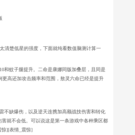
不太清楚低星的强度，下面就纯看数值脑测计算一
才10和蚊子腿提升。二命是康娜同版加叠层，且同是
比例更高还加攻击频率和范围，敖灵六命已经是提升
是雷不缺爆伤，以及逆天连携加高额战技伤害和转化
伤害就不会低。可以说这是第一条游戏中各种乘区都
][表情_震惊]