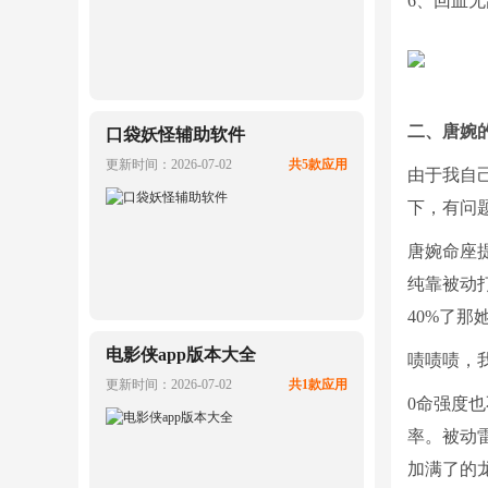
6、回血
二、唐婉
口袋妖怪辅助软件
更新时间：2026-07-02
共5款应用
由于我自
下，有问
唐婉命座
纯靠被动
40%了那
电影侠app版本大全
啧啧啧，
更新时间：2026-07-02
共1款应用
0命强度
率。被动
加满了的龙