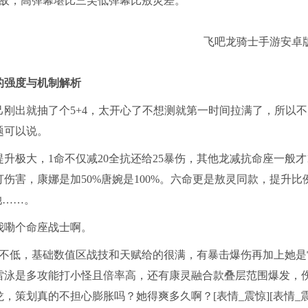
无敌，高弹幕堪比三芙低弹幕比敖灵差。
的强度与机制解析
己刚出就抽了个5+4，太开心了不想测就第一时间拉满了，所以
题可以说。
提升极大，1命不仅减20全抗还给25暴伤，其他龙减抗命座一般
打伤害，康娜是加50%唐婉是100%。六命更是敖灵同款，提升
她……。
我嘞个命座战士啊。
也不低，基础数值区战技和天赋给的很满，有暴击爆伤再加上她
雷泳是多攻能打小怪且倍率高，还有康灵融合款叠层范围爆发，
，策划真的不担心膨胀吗？她得爽多久啊？[表情_震惊][表情_震惊