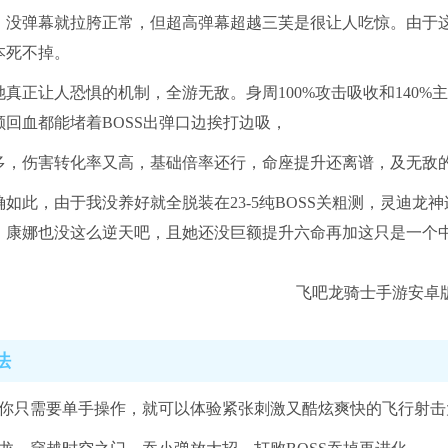
，没弹幕就拉胯正常，但超高弹幕超越三芙是很让人吃惊。由于
本死不掉。
她真正让人恐惧的机制，全游无敌。身周100%攻击吸收和140
额回血都能堵着BOSS出弹口边挨打边吸，
多，伤害转化率又高，基础倍率还行，命座提升还离谱，及无敌
如此，由于我没养好就全脱装在23-5纯BOSS关粗测，灵迪龙神
！康娜也没这么逆天吧，且她还没巨额提升六命再加这只是一个中
法
里你只需要单手操作，就可以体验紧张刺激又酷炫爽快的飞行射击