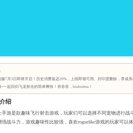
3
利服7月3日即将开启！历史消费返还20%，上线即领可用。封印度删除，养成
~一起回归飞龙射击的简单爽快！吞吞吞，biubiubiu！
介绍
士手游是款趣味飞行射击游戏，玩家们可以选择不同宠物进行战斗
强战斗力，游戏趣味性比较强，喜欢roguelike游戏的玩家可以