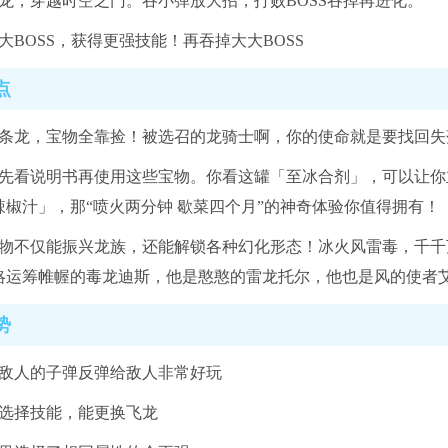
飞龙，穿越时空之门。吞小弹放大招，打败BOSS吞掉再进化。
大BOSS，获得更强技能！再吞掉大大BOSS
点
一条龙，宝物全靠捡！被选召的龙骑士啊，你的使命就是要找回
要先看说明书再使用这些宝物。你看这罐「至冰合剂」，可以让
辣椒汁」，那“喷火两分钟 歇菜四个月”的神奇体验你值得拥有！
宝物不仅能振兴龙族，还能解锁各种幻化形态！冰火风雷毒，千
运筹帷幄的毒龙迪斯，他是憨憨的雷龙托尔，他也是风的使者艾露玛.
势
吞敌人的子弹反弹给敌人非常好玩
以选择技能，能更换飞龙