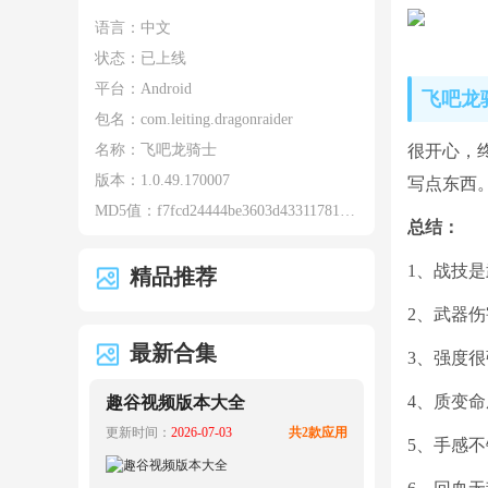
语言：中文
状态：已上线
平台：Android
飞吧龙
包名：
com.leiting.dragonraider
名称：
飞吧龙骑士
很开心，
版本：
1.0.49.170007
写点东西
MD5值：
f7fcd24444be3603d433117817a76ed0
总结：
1、战技
精品推荐
2、武器
最新合集
3、强度
4、质变
趣谷视频版本大全
更新时间：
2026-07-03
共2款应用
5、手感