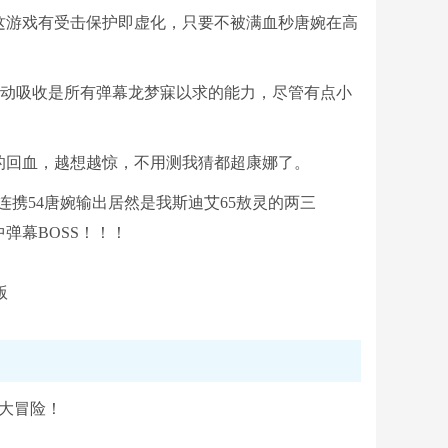
这游戏有受击保护即虚化，只要不被满血秒唐婉在高
%主动吸收是所有弹幕龙梦寐以求的能力，尽管有点小
的回血，越想越惊，不用测我猜都超康娜了。
连携54唐婉输出居然是我斯迪艾65敖灵的两三
弹幕BOSS！！！
大冒险！