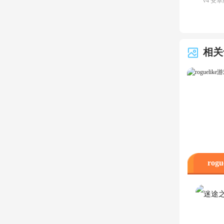
v4 安卓
手游最
相关
rog