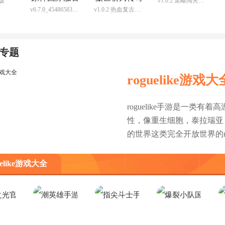
版
v1.0.2 策略闯关手游
新版
官方版
v6.7.0_45486583_45768959 最新版
v1.0.2 热血复古传奇手游
方版Genshin
手游官方版
Impact
查看
查看
查看
查看
专题
roguelike游戏大
roguelike手游是一类
性，像重生细胞，泰拉瑞亚
的世界这类完全开放世界的ro
uelike游戏大全