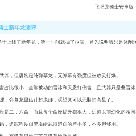
骑士新年龙测评
终于上线了新年龙，第一时间就抽了拉满。首先说明我只是休闲玩
。
是武器，但唐婉是纯弹幕龙，无弹幕有强度但被敖灵打爆。
伤害占比很小，全靠被动的雷泳和天恩打伤害，且武器只是叠雷泳
很强，弹幕龙里估计超康娜，观望党可以无脑抽高星了。
命座是二，六命，而且每个命座提升都很大，远超以前幻化的相同
不错，追踪程度跟梦境给武器追踪的差不多，不多但够用。