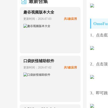
最新合集
趣谷视频版本大全
更新时间：2026-07-03
共2款应用
OmoF
1、点击
口袋妖怪辅助软件
2、点击
更新时间：2026-07-02
共5款应用
3、即可