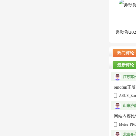
热门评论
最新评论
江苏苏州
omofu
ASUS_Zenf
山东济
网站内容比
Meizu_PRO
北京开