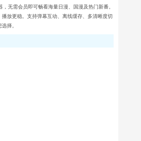
番神器，无需会员即可畅看海量日漫、国漫及热门新番。
、播放更稳。支持弹幕互动、离线缓存、多清晰度切
想选择。