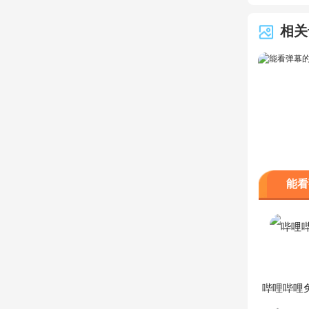
相关
能看