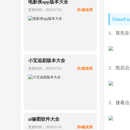
电影侠app版本大全
更新时间：2026-07-02
共1款应用
OmoF
1、首先
小宝追剧版本大全
2、然后
更新时间：2026-07-01
共2款应用
3、接着
ai修图软件大全
更新时间：2026-07-01
共8款应用