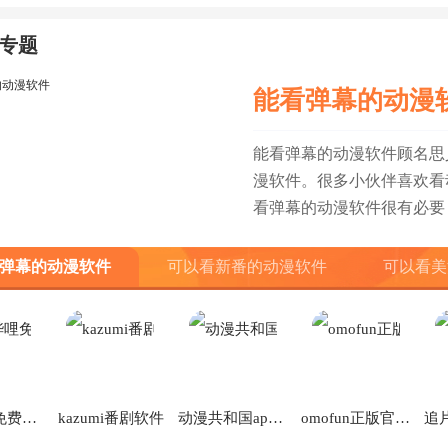
专题
能看弹幕的动漫
能看弹幕的动漫软件顾名思
漫软件。很多小伙伴喜欢看
看弹幕的动漫软件很有必要
弹幕的动漫软件
可以看新番的动漫软件
可以看美
哔哩哔哩免费安装app
kazumi番剧软件
动漫共和国app官方正版
omofun正版官方软件