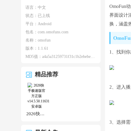
OmoF
语言：中文
界面设计
状态：已上线
换，涵盖
平台：Android
包名：
com.omofuns.com
OmoF
名称：
omofun
版本：
1.1.61
1、找到
MD5值：
a4a5a31259731f31c1b2ebebecfd5069
精品推荐
2、进入
2026快手极速版官方正版
3、选择