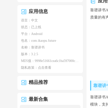
应用
靠谱讲书
应用信息
质量的有
语言：中文
状态：已上线
平台：Android
包名：
com.ikaopu.future
名称：
靠谱讲书
版本：
3.2.5
MD5值：
9998e51661cea6c1ba597000cc5cb5c2
隐私政策：
点击查看
精品推荐
靠谱讲书
靠谱讲书
最新合集
模块，支