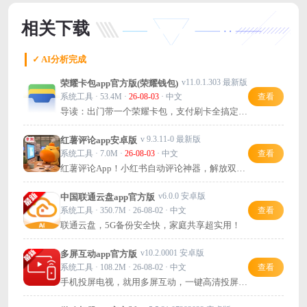
相关下载
✓ AI分析完成
v11.0.1.303 最新版
荣耀卡包app官方版(荣耀钱包)
系统工具 · 53.4M ·
26-08-03
· 中文
查看
导读：出门带一个荣耀卡包，支付刷卡全搞定，
方便又省心。
v 9.3.11-0 最新版
红薯评论app安卓版
系统工具 · 7.0M ·
26-08-03
· 中文
查看
红薯评论App！小红书自动评论神器，解放双
手。自定义评论数量与刷新间隔，操作极简，轻
松实现自动评论获客。
v6.0.0 安卓版
中国联通云盘app官方版
系统工具 · 350.7M · 26-08-02 · 中文
查看
联通云盘，5G备份安全快，家庭共享超实用！
v10.2.0001 安卓版
多屏互动app官方版
系统工具 · 108.2M · 26-08-02 · 中文
查看
手机投屏电视，就用多屏互动，一键高清投屏
+智能遥控，超方便！