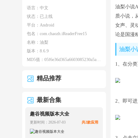
油梨小说
语言：中文
质小说，
状态：已上线
女声、灵
平台：Android
包名：
com.chaozh.iReaderFree15
论是国漫
名称：
油梨
油梨小
版本：
8.6.9
MD5值：
05f6e36d365a6603085230a5a32e49cb
1、在分
精品推荐
最新合集
2、即可
趣谷视频版本大全
更新时间：2026-07-03
共2款应用
3、点击