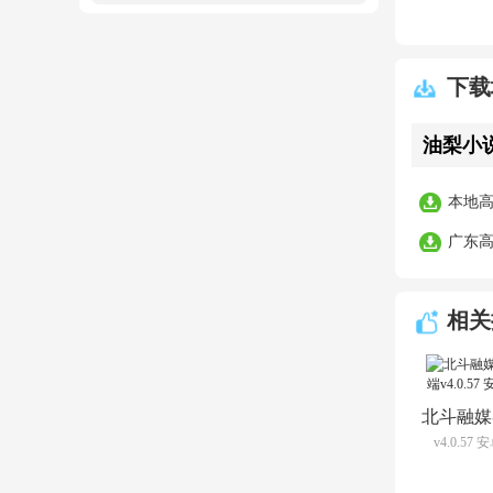
下载
油梨小说
本地
广东
相关
北斗融媒
v4.0.57
端