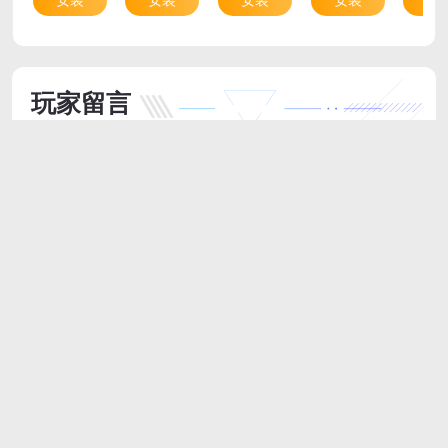
玩家留言
跟帖评论
最新评论
河南教育网直通车 网友
Windows 10
内容挺丰富的，游戏信息更新也很快，用起来比较方便，希望
以后能多一些社区活动，和其他玩家互动交流。
2025/7/22 20:23:04
支持
(
0
)
盖楼(回复)
返回顶部
访问电脑版