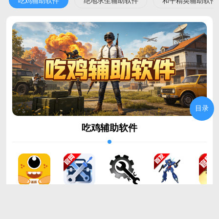
吃鸡辅助软件
绝地求生辅助软件
和平精英辅助软件
目录
吃鸡辅助软件
画质兽助手app免费版v{package_version_name} 安卓版
XG工具箱和平精英v4.6 安卓版
KC工具箱和平精英v1.0 安卓版
蓝战士容器直装10.0和平精英挂(蓝战士10.0)vM.4.9 安卓版
安装
安装
安装
安装
安