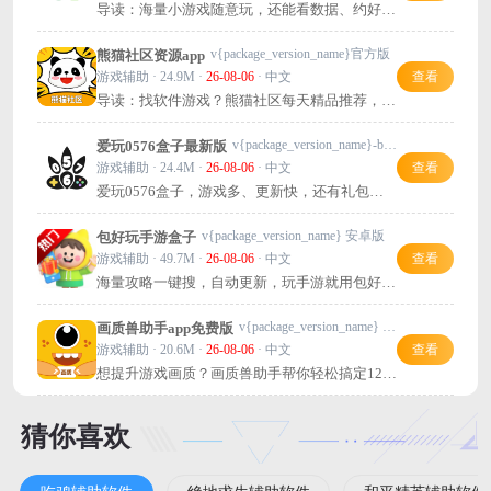
导读：海量小游戏随意玩，还能看数据、约好
友，挺方便的。
v{package_version_name}官方版
熊猫社区资源app
游戏辅助 · 24.9M ·
26-08-06
· 中文
查看
导读：找软件游戏？熊猫社区每天精品推荐，还
能发帖赚积分，超实用！
v{package_version_name}-build20240803
爱玩0576盒子最新版
游戏辅助 · 24.4M ·
26-08-06
· 中文
查看
爱玩0576盒子，游戏多、更新快，还有礼包福
利，想玩啥就玩啥！
v{package_version_name} 安卓版
包好玩手游盒子
游戏辅助 · 49.7M ·
26-08-06
· 中文
查看
海量攻略一键搜，自动更新，玩手游就用包好
玩！
v{package_version_name} 安卓版
画质兽助手app免费版
游戏辅助 · 20.6M ·
26-08-06
· 中文
查看
想提升游戏画质？画质兽助手帮你轻松搞定120
帧！
猜你喜欢