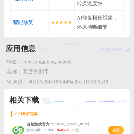
转换速度快
AI修复模糊视频，
智能修复
★★★★★
还原清晰细节
应用信息
包名：
com.xingguang.huazhi
名称：
画质兽助手
MD5值：
303f7c23fc183f449a20cf11333f5a18
相关下载
✓ AI分析完成
v{package_version_name}
自然游戏官方
游戏辅助 · 58.9M ·
26-08-06
· 中文
查看