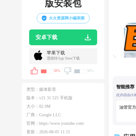
版安装包
火火资源网小编亲测
安卓下载
苹果下载
需跳转App Store下载
50%
50%
智能推荐
类型：
媒体影音
此内容由A
版本：v21.31.525 手机版
大小：
82.9M
油管官
厂商：Google LLC
官网：
https://www.youtube.com/
更新：
2026-08-05 11:51