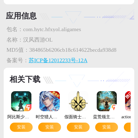
应用信息
包名：
com.hytc.hfxyol.aligames
名称：
汉风西游OL
MD5值：
384865b6206cb18c614622becda938d8
备案号：
苏ICP备12012233号-12A
相关下载
阿比斯少年冒险团v2.35 安卓版
时空猎人觉醒手游官方版v1.12.74 安卓版
假面骑士最光变身器免费版v1.0 假面骑士腰带模拟器
蛮荒领主手游官方版v1.0.5 安卓版
安装
安装
安装
安装
安