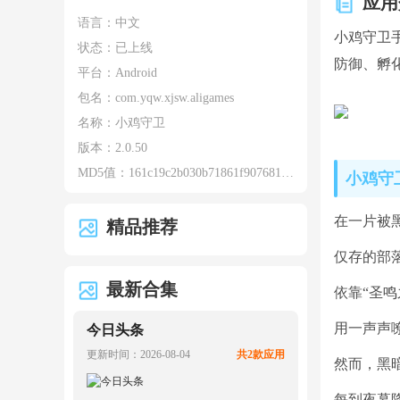
应用
语言：中文
小鸡守卫
状态：已上线
防御、孵
平台：Android
包名：
com.yqw.xjsw.aligames
名称：
小鸡守卫
版本：
2.0.50
MD5值：
161c19c2b030b71861f90768164ae2f6
小鸡守
在一片被
精品推荐
仅存的部
最新合集
依靠“圣鸣
用一声声
今日头条
更新时间：2026-08-04
共2款应用
然而，黑
每到夜幕