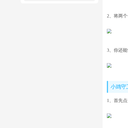
2、将两
3、你还
小鸡守
1、首先