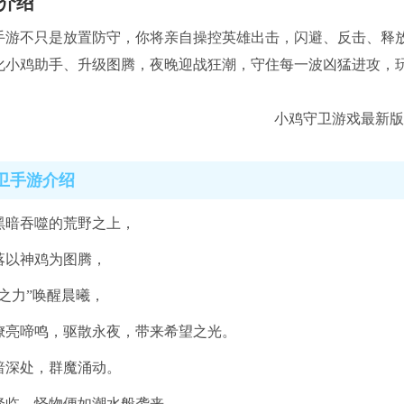
介绍
手游不只是放置防守，你将亲自操控英雄出击，闪避、反击、释
化小鸡助手、升级图腾，夜晚迎战狂潮，守住每一波凶猛进攻，
卫手游介绍
黑暗吞噬的荒野之上，
落以神鸡为图腾，
之力”唤醒晨曦，
嘹亮啼鸣，驱散永夜，带来希望之光。
暗深处，群魔涌动。
降临，怪物便如潮水般袭来，