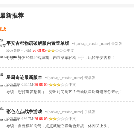
最新推荐
析完成
平安古都物语破解版内置菜单版
v{package_version_name} 最新版
经营策略
·
45.6M
·
26-08-05
·
中文
导读：开罗经典经营游戏，内置菜单轻松上手，玩转平安古都！
星厨奇迹最新版本
v{package_version_name} 安卓版
经营策略
·
229.1M
·
26-08-05
·
中文
导读：想打造梦想餐厅、秀出时尚厨艺？最新版星厨奇迹等你来玩！
彩色点点战争游戏
v{package_version_name} 手机版
经营策略
·
186.7M
·
26-08-05
·
中文
导读：自走棋加肉鸽，点点就能召唤角色开战，休闲又上头。