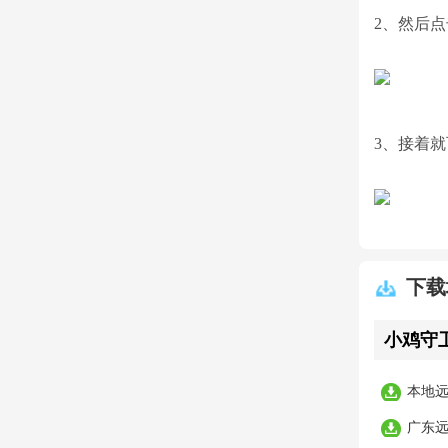
2、然后
3、接着
下载
小鸡守卫
本地
广东