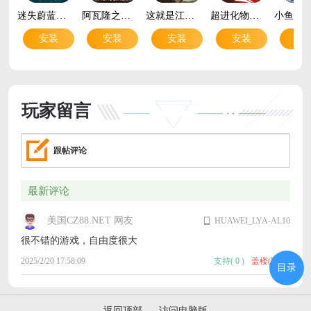
迷失蔚蓝官方版v1.292.0 安卓版
阿瓦隆之王官方正版v23.8.37 安卓版
这就是江湖最新版v14.2.4 最新版
超进化物语2官服v1.88.2026051901S.G 安卓版
安装
安装
安装
安装
安
玩家留言
跟帖评论
最新评论
美国CZ88.NET 网友
HUAWEI_LYA-AL10
很不错的游戏，自由度很大
2025/2/20 17:58:09
支持
(
0
)
盖楼(回复)
目录
返回顶部
访问电脑版