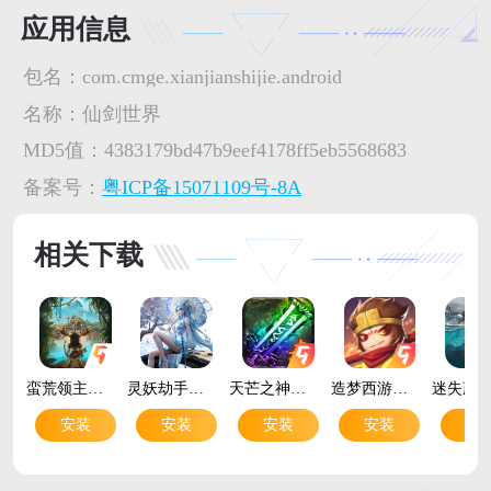
应用信息
包名：
com.cmge.xianjianshijie.android
名称：
仙剑世界
MD5值：
4383179bd47b9eef4178ff5eb5568683
备案号：
粤ICP备15071109号-8A
相关下载
蛮荒领主手游官方版v1.0.7 安卓版
灵妖劫手游官方正版v2.1 安卓版
天芒之神手游官方版v1.0.3 安卓版
造梦西游之黎尤浩劫篇官方版v1.1.0 安卓版
安装
安装
安装
安装
安