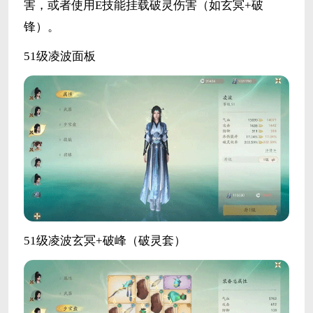
害，或者使用E技能挂载破灵伤害（如玄冥+破
锋）。
51级凌波面板
51级凌波玄冥+破峰（破灵套）