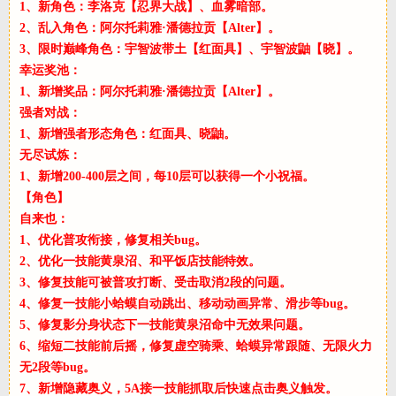
1、新角色：李洛克【忍界大战】、血雾暗部。
2、乱入角色：阿尔托莉雅·潘德拉贡【Alter】。
3、限时巅峰角色：宇智波带土【红面具】、宇智波鼬【晓】。
幸运奖池：
1、新增奖品：阿尔托莉雅·潘德拉贡【Alter】。
强者对战：
1、新增强者形态角色：红面具、晓鼬。
无尽试炼：
1、新增200-400层之间，每10层可以获得一个小祝福。
【角色】
自来也：
1、优化普攻衔接，修复相关bug。
2、优化一技能黄泉沼、和平饭店技能特效。
3、修复技能可被普攻打断、受击取消2段的问题。
4、修复一技能小蛤蟆自动跳出、移动动画异常、滑步等bug。
5、修复影分身状态下一技能黄泉沼命中无效果问题。
6、缩短二技能前后摇，修复虚空骑乘、蛤蟆异常跟随、无限火力
无2段等bug。
7、新增隐藏奥义，5A接一技能抓取后快速点击奥义触发。