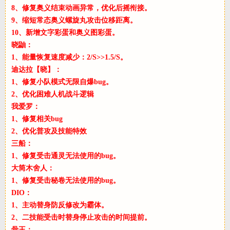
8、修复奥义结束动画异常，优化后摇衔接。
9、缩短常态奥义螺旋丸攻击位移距离。
10、新增文字彩蛋和奥义图彩蛋。
晓鼬：
1、能量恢复速度减少：2/S>>1.5/S。
迪达拉【晓】：
1、修复小队模式无限自爆bug。
2、优化困难人机战斗逻辑
我爱罗：
1、修复相关bug
2、优化普攻及技能特效
三船：
1、修复受击通灵无法使用的bug。
大筒木舍人：
1、修复受击秘卷无法使用的bug。
DIO：
1、主动替身防反修改为霸体。
2、二技能受击时替身停止攻击的时间提前。
骨王：