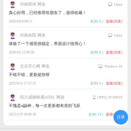
河南郑州 网友
Linux
真心好用，已经推荐给朋友了，值得收藏！
2026/4/8 6:09:11
支持
(
0
)
盖楼(回复)
河南洛阳 网友
Linux
体验了一下感觉很稳定，界面设计很用心！
2026/4/2 12:09:30
支持
(
0
)
盖楼(回复)
北京开心网 网友
Windows 10
不错不错，更新挺快呀
2025/9/12 17:57:35
支持
(
6
)
盖楼(回复)
四川成都铁通ADSL 网友
OPPO_PCHM10
不愧是u鼬神，每一次更新都有质的飞跃
2025/2/19 18:00:38
支持
(
15
)
盖楼(回复)
目录