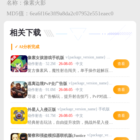
名称：
像素火影
MD5值：
6ea6f16e3ff9a8da2c07952e551eaec0
相关下载
✓ AI分析完成
v{package_version_name} 汉化版
像素女孩游戏手机版
动作射击 · 52.2M ·
26-08-05
· 中文
查看
复古像素风，魔性射击闯关，单手操作超解压，
推荐试试！
v{package_version_name} 最新版
逃离边境PvP去广告版
动作射击 · 91.0M ·
26-08-05
· 中文
查看
导读：去广告畅玩，提升射击技巧，PvP对战更
带感，推荐试试！
v{package_version_name} 手机版
外星人入侵正版
动作射击 · 61.7M ·
26-08-05
· 中文
查看
经典射击玩法，自由提升攻防，挑战外星入侵，
值得一玩！
v{package_version_name}h 手机版
警察和强盗模拟器联机版(Justice Rivals 3)