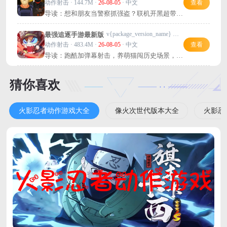
动作射击 · 144.7M ·
26-08-05
· 中文
查看
导读：想和朋友当警察抓强盗？联机开黑超带
感，赶紧来试试！
v{package_version_name} 安卓版
最强追逐手游最新版
动作射击 · 483.4M ·
26-08-05
· 中文
查看
导读：跑酷加弹幕射击，养萌猫闯历史场景，好
玩又上头！
猜你喜欢
火影忍者动作游戏大全
像火次世代版本大全
火影忍