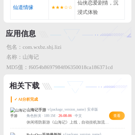
仙侠恋爱剧情，沉
仙道情缘
★★★☆☆
浸式体验
应用信息
包名：
com.wxbz.shj.lizi
名称：
山海记
MD5值：
f6054b8697984f06350018ca186371cd
相关下载
✓ AI分析完成
v{package_version_name} 安卓版
山海记手游
角色扮演 · 189.1M ·
26-08-06
· 中文
查看
休闲塔防新游《山海记》上线，自动挂机加流派
技能，轻松上手！
v{package_version_name} 安卓版
PokeOne手游最新版