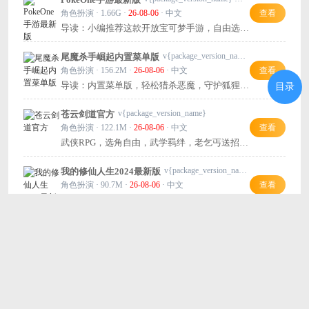
角色扮演 · 1.66G ·
26-08-06
· 中文
查看
导读：小编推荐这款开放宝可梦手游，自由选
宠，个性十足，快来打造你的最强战队！
v{package_version_name} 手机版
尾魔杀手崛起内置菜单版
角色扮演 · 156.2M ·
26-08-06
· 中文
查看
导读：内置菜单版，轻松猎杀恶魔，守护狐狸兽
目录
人，好玩又爽快！
v{package_version_name}
苍云剑道官方
角色扮演 · 122.1M ·
26-08-06
· 中文
查看
武侠RPG，选角自由，武学羁绊，老乞丐送招，
快来闯江湖！
v{package_version_name} 官方版
我的修仙人生2024最新版
角色扮演 · 90.7M ·
26-08-06
· 中文
查看
导读：文字放置修仙，轻松变强，碎片时间也能
玩，推荐试试！
猜你喜欢
玩家留言