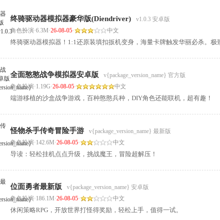
终骑驱动器模拟器豪华版(Diendriver)
v1.0.3 安卓版
角色扮演
·
6.3M
·
26-08-05
·
中文
终骑驱动器模拟器！1:1还原装填扣扳机变身，海量卡牌触发华丽必杀。
全面憨憨战争模拟器安卓版
v{package_version_name} 官方版
角色扮演
·
1.19G
·
26-08-05
·
中文
端游移植的沙盒战争游戏，百种憨憨兵种，DIY角色还能联机，超有趣！
怪物杀手传奇冒险手游
v{package_version_name} 最新版
角色扮演
·
142.6M
·
26-08-05
·
中文
导读：轻松挂机点点升级，挑战魔王，冒险超解压！
位面勇者最新版
v{package_version_name} 安卓版
角色扮演
·
186.1M
·
26-08-05
·
中文
休闲策略RPG，开放世界打怪得奖励，轻松上手，值得一试。