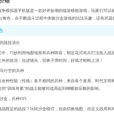
介绍
战争模拟器手机版是一款好评如潮的端游移植游戏，玩家们可以
diy角色，在不断战斗过程中体验沙盒游戏的玩法乐趣，还有武
色
级的战役演出
式中，巧妙利用地图地形和兵种阵容，制定花式布兵打法投入战场
之外的状况；拉进镜头，切换子弹时间，好戏才刚刚上演！
+天马行空的兵种
百余种性能（性格）各不相同的兵种，来自各个派系、时代文明
这些“训练有素”的战士能够对战局起到蝴蝶效应般的影响。
沙盒，兵种DIY
挑战既定的战役？玩转沙盒模式，自由切换地图，自定义战局和