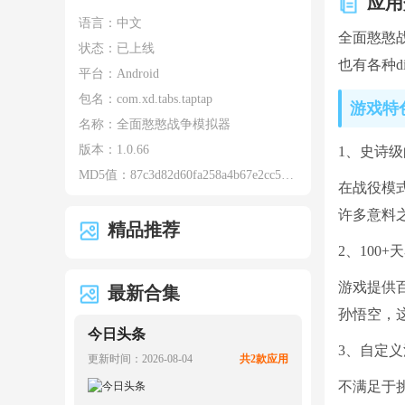
应用
语言：中文
全面憨憨
状态：已上线
也有各种
平台：Android
包名：
com.xd.tabs.taptap
游戏特
名称：
全面憨憨战争模拟器
版本：
1.0.66
1、史诗
MD5值：
87c3d82d60fa258a4b67e2cc578eb55f
在战役模
许多意料
精品推荐
2、100
游戏提供
最新合集
孙悟空，
今日头条
3、自定义
更新时间：2026-08-04
共2款应用
不满足于