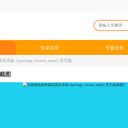
安卓应用
专题合集
 v{package_version_name} 官方版
截图