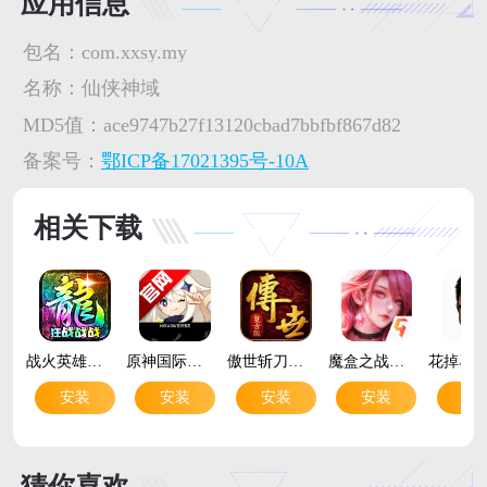
应用信息
包名：
com.xxsy.my
名称：
仙侠神域
MD5值：
ace9747b27f13120cbad7bbfbf867d82
备案号：
鄂ICP备17021395号-10A
相关下载
战火英雄传奇手游最新版v4 安卓版
原神国际服官方版Genshin Impactv6.7.0_45486583_45768959 最新版
傲世斩刀传奇手游官方版v1.0.2 热血复古传奇手游
魔盒之战手游官方版v1.0.2 策略闯关手游
安装
安装
安装
安装
安
猜你喜欢