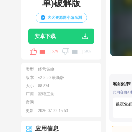
单)破解版
火火资源网小编亲测
安卓下载
50%
50%
类型：
经营策略
版本：v2.5.20 最新版
智能推荐
大小：
88.8M
此内容由A
厂商：蜜獾工坊
官网：
熬夜党
更新：
2026-07-22 15:53
应用信息