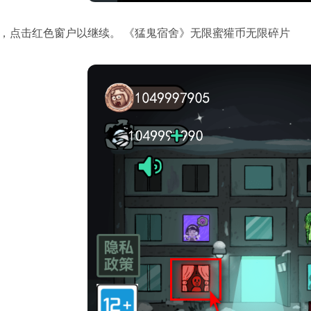
来，点击红色窗户以继续。 《猛鬼宿舍》无限蜜獾币无限碎片