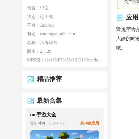
免广告
语言：中文
应用
状态：已上线
平台：Android
猛鬼宿舍
包名：
com.mgss.mihuan.tt
人静的时
名称：
猛鬼宿舍
哦。
版本：
2.5.20
MD5值：
a2af16f073e53e16121b3cebda6fa147
精品推荐
最新合集
mc手游大全
更新时间：2026-07-21
共18款应用