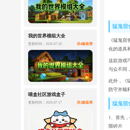
猛鬼宿
我的世界模组大全
《猛鬼宿
更新时间：2026-07-20
共4款应用
化的道具
这款游戏
与众不同
此外，《
防守并顺
喵盒社区游戏盒子
更新时间：2026-07-17
共2款应用
猛鬼宿
1、首先
限碎片