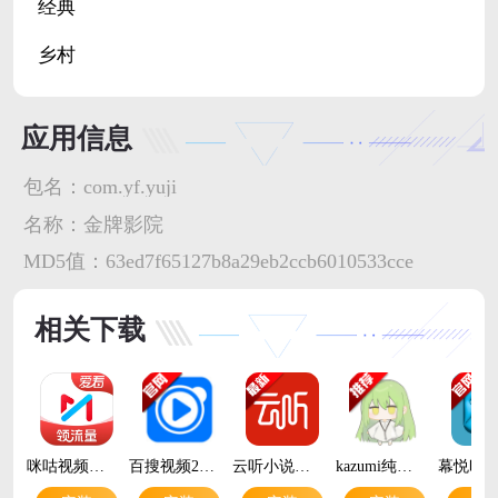
经典
乡村
应用信息
包名：
com.yf.yuji
名称：
金牌影院
MD5值：
63ed7f65127b8a29eb2ccb6010533cce
相关下载
咪咕视频爱看版app最新版v9.5.5 安卓版
百搜视频2026最新版本v8.15.22 安卓版
云听小说免费听v7.7.5 安卓版
kazumi纯净版无广告v2.1.8 最新版本