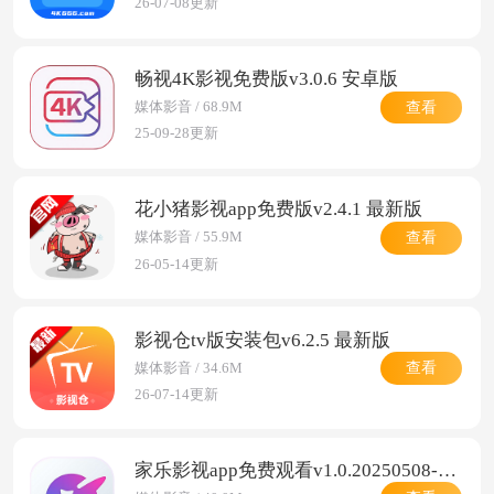
26-07-08更新
畅视4K影视免费版v3.0.6 安卓版
查看
媒体影音 / 68.9M
25-09-28更新
花小猪影视app免费版v2.4.1 最新版
查看
媒体影音 / 55.9M
26-05-14更新
影视仓tv版安装包v6.2.5 最新版
查看
媒体影音 / 34.6M
26-07-14更新
家乐影视app免费观看v1.0.20250508-0056 最新版