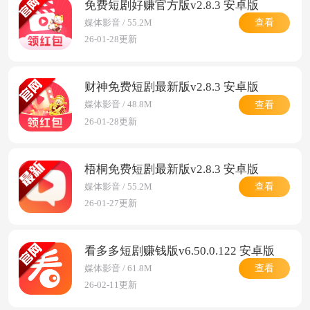
免费短剧好赚官方版v2.8.3 安卓版
查看
媒体影音 / 55.2M
26-01-28更新
财神免费短剧最新版v2.8.3 安卓版
查看
媒体影音 / 48.8M
26-01-28更新
梧桐免费短剧最新版v2.8.3 安卓版
查看
媒体影音 / 55.2M
26-01-27更新
看多多短剧赚钱版v6.50.0.122 安卓版
查看
媒体影音 / 61.8M
26-02-11更新