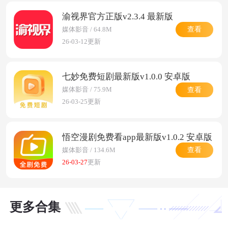
渝视界官方正版v2.3.4 最新版
查看
媒体影音 / 64.8M
26-03-12更新
七妙免费短剧最新版v1.0.0 安卓版
查看
媒体影音 / 75.9M
26-03-25更新
悟空漫剧免费看app最新版v1.0.2 安卓版
查看
媒体影音 / 134.6M
26-03-27
更新
更多合集