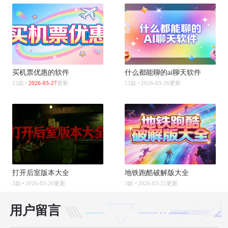
买机票优惠的软件
什么都能聊的ai聊天软件
12款
2026-03-27
更新
12款
2026-03-26更新
打开后室版本大全
地铁跑酷破解版大全
3款
2026-03-26更新
3款
2026-03-25更新
用户留言