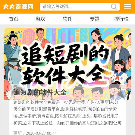
首页
游戏
软件
专题
排行榜
追短剧的软件大全
共
款
追短剧的软件大全免费是一批无需付费,广告少,更新快,分
类全的优质短剧观看平台,助你轻松实现"短剧自由"!情紧
凑,反转不断,爽点密集,既能解压又能"上头",堪称当代电子
榨菜,立即下载上述任一App,开启你的高能短剧之旅吧!让每
一分钟碎片时间,都变成快乐源泉.
更新：2026-03-27 08:44