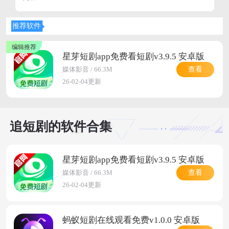
追短剧的软件社区氛围浓厚,可边看边互动,弹幕吐槽超有
趣,完全免费,支持关注剧集账号,追更不迷路,汇聚专业团队
推荐软件
制作的精品短剧,制作精良,剧情完整,适合通勤,睡前观看,与
其在劣质平台里忍受广告和套路,不如选择真正优质的免费
渠道,享受纯粹的观剧乐趣!
星芽短剧app免费看短剧v3.9.5 安卓版
查看
媒体影音 / 66.3M
26-02-04更新
追短剧的软件合集
星芽短剧app免费看短剧v3.9.5 安卓版
查看
媒体影音 / 66.3M
26-02-04更新
蚂蚁短剧在线观看免费v1.0.0 安卓版