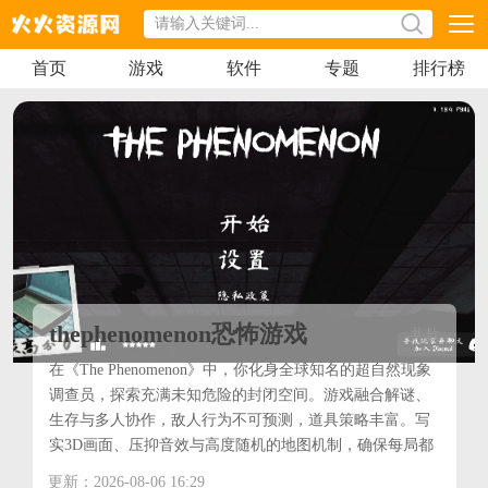
首页
游戏
软件
专题
排行榜
thephenomenon恐怖游戏
共
款
在《The Phenomenon》中，你化身全球知名的超自然现象
调查员，探索充满未知危险的封闭空间。游戏融合解谜、
生存与多人协作，敌人行为不可预测，道具策略丰富。写
实3D画面、压抑音效与高度随机的地图机制，确保每局都
独一无二。跨平台联机打破设备限制，与好友共同揭开最
更新：2026-08-06 16:29