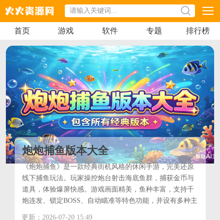
首页
游戏
软件
专题
排行榜
炮炮捕鱼版本大全
共
款
《炮炮捕鱼》是一款经典街机风格的休闲手游，完美还原
线下捕鱼玩法。玩家操控炮台射击海底鱼群，捕获金币与
道具，体验爆屏快感。游戏画面精美，鱼种丰富，支持千
炮连发、锁定BOSS、自动瞄准等特色功能，并设有多种主
题渔场与高爆率活动。更有联机对战、好友互动及海量福
更新：2026-07-20 15:49