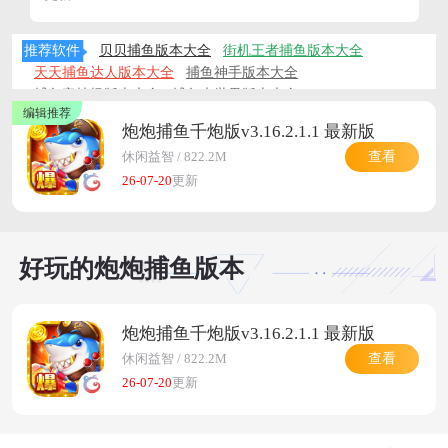
利，带来沉浸式捕鱼乐趣！
在炮炮捕鱼版本大全页面中有着许多优秀的炮炮捕鱼版本
推荐软件
贝贝捕鱼版本大全
街机王者捕鱼版本大全
可以下载，在这里的所有版本都是小编自己玩过的，让你
天天捕鱼达人版本大全
捕鱼神手版本大全
能够轻松游戏，还能够赢取话费，十分划算，感兴趣的小
捕鱼竞技场版本大全
捕鱼大世界版本大全
伙伴快来本页面下载试试看吧。
天天爱捕鱼版本大全
炮炮捕鱼千炮版v3.16.2.1.1 最新版
查看
休闲益智 / 822.2M
26-07-20
更新
好玩的炮炮捕鱼版本
炮炮捕鱼千炮版v3.16.2.1.1 最新版
查看
休闲益智 / 822.2M
26-07-20
更新