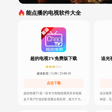
能点播的电视软件大全
超的电视TV免费版下载
追光视
v250116 安卓版
媒体影音 / 5.1M / 25-09-19
点击下载
超的电视TV是一款专为智能电视和安卓电视
追光视界
盒子用户打造的影音聚合类应用，致力于为用
神器，无
户提供流畅、丰富、无广告的高清视听体验。
影视资源