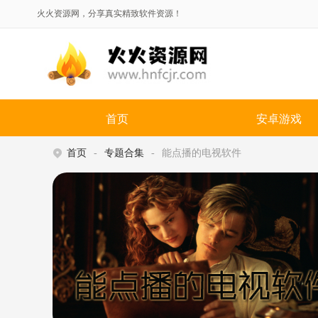
火火资源网，分享真实精致软件资源！
首页
安卓游戏
首页
专题合集
能点播的电视软件