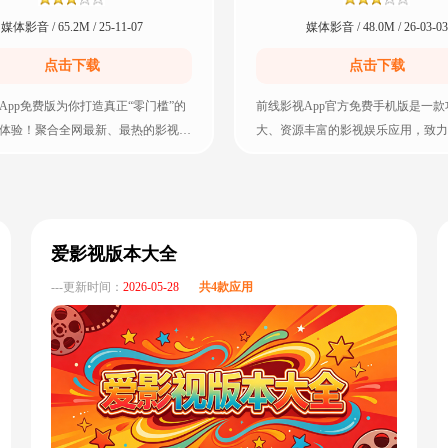
媒体影音 / 65.2M / 25-11-07
媒体影音 / 48.0M / 26-03-03
点击下载
点击下载
App免费版为你打造真正“零门槛”的
前线影视App官方免费手机版是一款
体验！聚合全网最新、最热的影视资
大、资源丰富的影视娱乐应用，致力
电影、电视剧、短剧、综艺、动
提供高品质的观影体验。无论是热门
爱影视版本大全
---更新时间：
2026-05-28
共4款应用