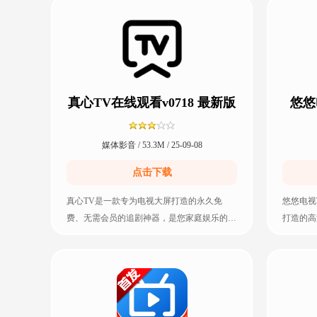
真心TV在线观看v0718 最新版
悠悠
媒体影音 / 53.3M / 25-09-08
点击下载
真心TV是一款专为电视大屏打造的永久免
悠悠电视
费、无需会员的追剧神器，是您家庭娱乐的智
打造的高
能影视中心。告别繁琐付费，畅享海量内容，
提供丰富
让