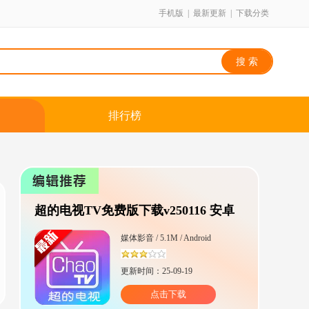
手机版
|
最新更新
|
下载分类
排行榜
超的电视TV免费版下载v250116 安卓
版
媒体影音 / 5.1M / Android
更新时间：25-09-19
点击下载