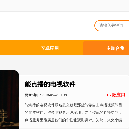
安卓应用
专题合集
能点播的电视软件
15
款应用
更新时间：2026-05-28 11:39
能点播的电视软件顾名思义就是那些能够自由点播视频节目
的优质软件。许多电视盒用户发现，除了传统的直播功能，
点播服务更能满足他们的个性化观影需求。为此，火火小编
今天也是精选了一系列支持点播的电视应用，旨在帮助那些