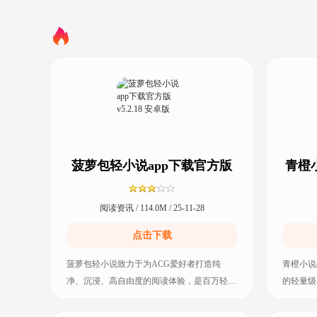
菠萝包轻小说app下载官方版
青橙小
v5.2.18 安卓版
阅读资讯 / 114.0M / 25-11-28
点击下载
菠萝包轻小说致力于为ACG爱好者打造纯
青橙小说
净、沉浸、高自由度的阅读体验，是百万轻文
的轻量级
读者心中的“宝藏书库”。在这里拥有海量正版
涵盖言情