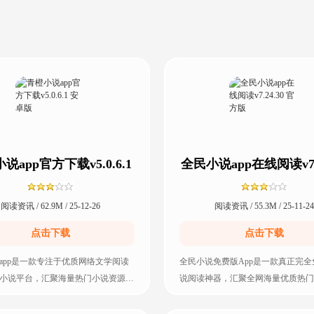
需等待，在高铁、地铁、飞机或任何无信号环境下都能即时
开启阅读。无需担心流量消耗，随时随地享受沉浸式阅读体
验，让您的阅读更自由、更省心、更持久。体验真正的离线
畅读，让阅读随时随地伴随您！需要的用户赶紧来本站下载
吧。
说app官方下载v5.0.6.1
全民小说app在线阅读v7.2
安卓版
官方版
阅读资讯 / 62.9M / 25-12-26
阅读资讯 / 55.3M / 25-11-24
点击下载
点击下载
app是一款专注于优质网络文学阅读
全民小说免费版App是一款真正完全
小说平台，汇聚海量热门小说资源，
说阅读神器，汇聚全网海量优质热门
、都市、玄幻、悬疑、科幻、青春
源，涵盖穿越、重生、复仇、宫斗、