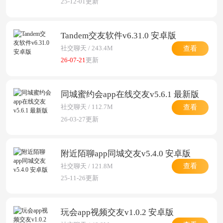
25-12-01更新
Tandem交友软件v6.31.0 安卓版
查看
社交聊天 / 243.4M
26-07-21
更新
同城蜜约会app在线交友v5.6.1 最新版
查看
社交聊天 / 112.7M
26-03-27更新
附近陌聊app同城交友v5.4.0 安卓版
查看
社交聊天 / 121.8M
25-11-26更新
玩会app视频交友v1.0.2 安卓版