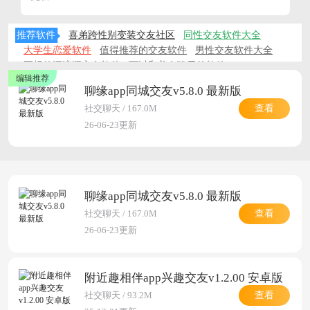
于营造轻松、友好、真诚的社交氛围。在这里，大家的目
的明确——认真地开启一段关系，无论是友谊还是爱情。
推荐软件
喜弟跨性别变装交友社区
同性交友软件大全
需要的用户赶紧来本站下载吧。
大学生恋爱软件
值得推荐的交友软件
男性交友软件大全
正规的漂流瓶交友软件
可以和美女聊天的软件
聊缘app同城交友v5.8.0 最新版
查看
社交聊天 / 167.0M
26-06-23更新
聊缘app同城交友v5.8.0 最新版
查看
社交聊天 / 167.0M
26-06-23更新
附近趣相伴app兴趣交友v1.2.00 安卓版
查看
社交聊天 / 93.2M