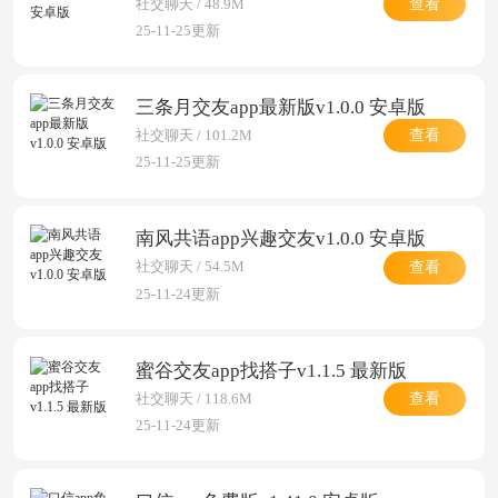
查看
社交聊天 / 48.9M
25-11-25更新
三条月交友app最新版v1.0.0 安卓版
查看
社交聊天 / 101.2M
25-11-25更新
南风共语app兴趣交友v1.0.0 安卓版
查看
社交聊天 / 54.5M
25-11-24更新
蜜谷交友app找搭子v1.1.5 最新版
查看
社交聊天 / 118.6M
25-11-24更新