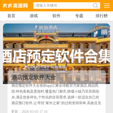
首页
游戏
软件
专题
排行榜
酒店预定软件大全
共
款
酒店预定软件大全里的app汇聚全球数百万家酒店,精品民
宿,特色客栈及度假村,覆盖热门都市,静谧小镇乃至异国他
乡,满足您多样化,个性化的住宿需求,选择一款适合自己的
酒店预订软件,让寻找"家外之家"的过程变得简单,高效且充
满惊喜,即刻下载,开启您的智慧旅行新篇章!
更新：2026-03-03 17:16