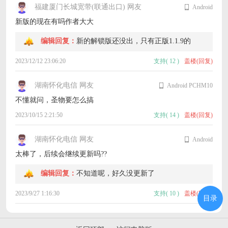
福建厦门长城宽带(联通出口) 网友
Android
新版的现在有吗作者大大
编辑回复：
新的解锁版还没出，只有正版1.1.9的
2023/12/12 23:06:20
支持
(
12
)
盖楼(回复)
湖南怀化电信 网友
Android PCHM10
不懂就问，圣物要怎么搞
2023/10/15 2:21:50
支持
(
14
)
盖楼(回复)
湖南怀化电信 网友
Android
太棒了，后续会继续更新吗??
编辑回复：
不知道呢，好久没更新了
2023/9/27 1:16:30
支持
(
10
)
盖楼(回复)
目录