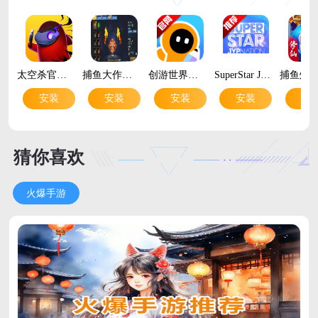
太空杀官方正版安装v1.79.3.002 安卓版
捕鱼大作战百度版安装包v1.5112 多人联机捕鱼电玩
创游世界官方正版v1.76.2 安卓版
SuperStar JYPnation官方正版v3.31.11 最新版
安装
安装
安装
安装
安
猜你喜欢
火爆手游