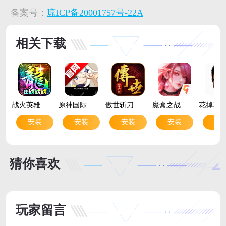
备案号：
琼ICP备20001757号-22A
相关下载
战火英雄传奇手游最新版v4 安卓版
原神国际服官方版Genshin Impactv6.7.0_45486583_45768959 最新版
傲世斩刀传奇手游官方版v1.0.2 热血复古传奇手游
魔盒之战手游官方版v1.0.2 策略闯关手游
安装
安装
安装
安装
安
猜你喜欢
玩家留言