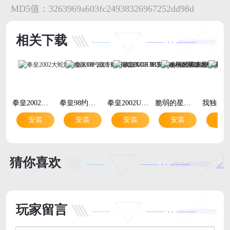
MD5值：
3263969a603fc24938326967252dd98d
相关下载
拳皇2002大蛇版改版KOF 2002 MAGIC PLUS II 2026v1.74 经典格斗大蛇角色解锁版
拳皇98约战专版对战版KOF 98 Fantasy v2.5v2.5 经典格斗对战专属版本
拳皇2002UM安卓移植版新版适配ExaGear ED302v3.0.2 安卓经典格斗移植手游
脆弱的星球龙珠手游v1.0.2 官方正版
安装
安装
安装
安装
安
猜你喜欢
玩家留言